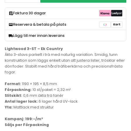
Faktura 30 dagar
Reservera & betala på plats
Kort
Lägg till mer innan leverans
Lightwood 3-ST – Ek Country
Äkta 3-stavs parkett i trä med naturlig variation. Smidig, tunn
konstruktion som läggs enkelt utan att justera lister, trösklar eller
dörrfoder. Stabilt med hård träfiberkärna och precisionsfrästa
fogar.
Format:
1190 × 195 × 8,5 mm
Förpackning:
10 st/paket = 2,32 m²
Slitskikt:
0,6 mm äkta trä fanér
Antal lager lack:
6 lager hård UV-lack
Yta:
Mattlack med struktur
Kampanj: 199:-/m²
Säljs per Förpackning