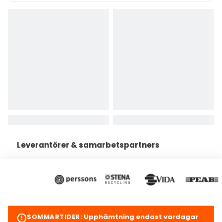
Parkettgolv Ek Country – 3-stav Lightwood, Sekunda
SKICKA VIA SMS
+46 766 014 014
kontakt@spirec.se
Leverantörer & samarbetspartners
SOMMARTIDER:
Upphämtning endast vardagar