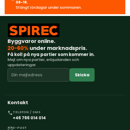
08-18.
Stängt lördagar under sommaren.
Byggvaror online.
20-60%
under marknadspris.
Få koll på nya partier som kommer in.
Mejl om nya partier, erbjudanden och
uppdateringar.
Skicka
Kontakt
TELEFON / SMS
+46 766 014 014
E-POST