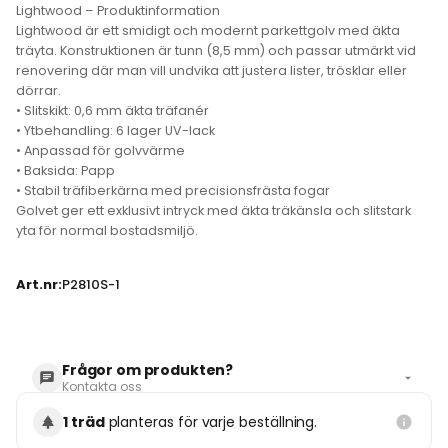
Lightwood – Produktinformation
Lightwood är ett smidigt och modernt parkettgolv med äkta
träyta. Konstruktionen är tunn (8,5 mm) och passar utmärkt vid
renovering där man vill undvika att justera lister, trösklar eller
dörrar.
• Slitskikt: 0,6 mm äkta träfanér
• Ytbehandling: 6 lager UV-lack
• Anpassad för golvvärme
• Baksida: Papp
• Stabil träfiberkärna med precisionsfrästa fogar
Golvet ger ett exklusivt intryck med äkta träkänsla och slitstark
yta för normal bostadsmiljö.
Art.nr:
P2810S-1
Frågor om produkten?
Kontakta oss
1 träd
planteras för varje beställning.
DIN FRÅGA GÄLLER