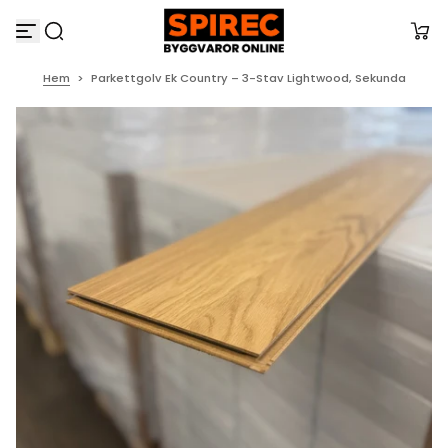
H
o
p
p
Hem
>
Parkettgolv Ek Country – 3-Stav Lightwood, Sekunda
a
t
i
l
l
i
n
n
e
h
å
l
l