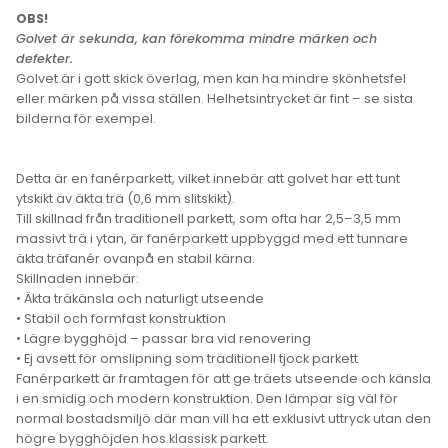
OBS!
Golvet är sekunda, kan förekomma mindre märken och
defekter.
Golvet är i gott skick överlag, men kan ha mindre skönhetsfel
eller märken på vissa ställen. Helhetsintrycket är fint – se sista
bilderna för exempel.
Detta är en
fanérparkett
, vilket innebär att golvet har ett tunt
ytskikt av äkta trä (0,6 mm slitskikt).
Till skillnad från traditionell parkett, som ofta har 2,5–3,5 mm
massivt trä i ytan, är fanérparkett uppbyggd med ett tunnare
äkta träfanér ovanpå en stabil kärna.
Skillnaden innebär:
• Äkta träkänsla och naturligt utseende
• Stabil och formfast konstruktion
• Lägre bygghöjd – passar bra vid renovering
• Ej avsett för omslipning som traditionell tjock parkett
Fanérparkett är framtagen för att ge träets utseende och känsla
i en smidig och modern konstruktion. Den lämpar sig väl för
normal bostadsmiljö där man vill ha ett exklusivt uttryck utan den
högre bygghöjden hos klassisk parkett.