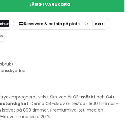
LÄGG I VARUKORG
Reservera & betala på plats
Kort
ns
sbruk)
sionsskyddad
tryckimpregnerat virke. Skruven är
CE-märkt
och
C4+
beständighet
. Denna C4-skruv är testad i 1800 timmar –
 kravet på 800 timmar. Premiumkvalitet, med en
E-kraven med cirka 20 %.