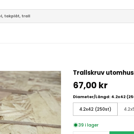
Trallskruv utomhus
67,00 kr
Diameter/Längd:
4.2x42 (25
4.2x42 (250st)
4.2x
39 i lager