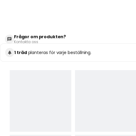
Frågor om produkten?
Kontakta oss
1 träd
planteras för varje beställning.
DIN FRÅGA GÄLLER
Trallskruv utomhus Torx C4- Klassning