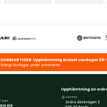
Telefon/SMS: +46 766 014 014
SOMMARTIDER:
Upphämtning endast vardagar 08-1
Stängt lördagar under sommaren.
Upphämtning av ordr
ADRESS
/ SMS
Södra däckvägen 2
014 014