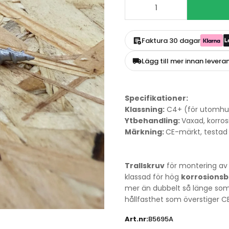
Faktura 30 dagar
Lägg till mer innan levera
Specifikationer:
Klassning:
C4+ (för utomhu
Ytbehandling:
Vaxad, korro
Märkning:
CE-märkt, testad
Trallskruv
för montering av 
klassad för hög
korrosions
mer än dubbelt så länge som
hållfasthet som överstiger C
Art.nr:
B5695A